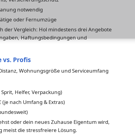
lanung notwendig
tätige oder Fernumzüge
ich der Vergleich: Hol mindestens drei Angebote
sangaben, Haftungsbedingungen und
 vs. Profis
ch Distanz, Wohnungsgröße und Serviceumfang
Sprit, Helfer, Verpackung)
 (je nach Umfang & Extras)
bundesweit)
ehst oder dein neues Zuhause Eigentum wird,
 meist die stressfreiere Lösung.