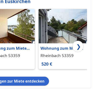
n Euskirchen
❯
ng zum Mieten
Wohnung zum Mieten
Moder
inbach 590 € 69
in Rheinbach 520 € 50
klima
bach 53359
Rheinbach 53359
Rhein
m²
wohn
520 €
1.287
en zur Miete entdecken