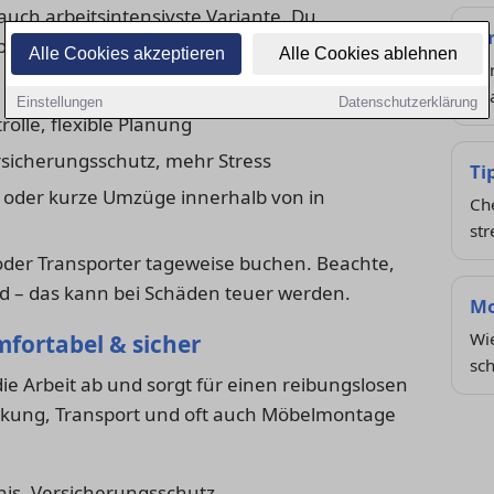
 auch arbeitsintensivste Variante. Du
St
packungsmaterial selbst. Das spart Geld, kostet
Alle Cookies akzeptieren
Alle Cookies ablehnen
Ver
be
Einstellungen
Datenschutzerklärung
rolle, flexible Planung
sicherungsschutz, mehr Stress
Ti
 oder kurze Umzüge innerhalb von in
Che
st
oder Transporter tageweise buchen. Beachte,
ind – das kann bei Schäden teuer werden.
Mo
Wi
fortabel & sicher
sch
ie Arbeit ab und sorgt für einen reibungslosen
ckung, Transport und oft auch Möbelmontage
nis, Versicherungsschutz