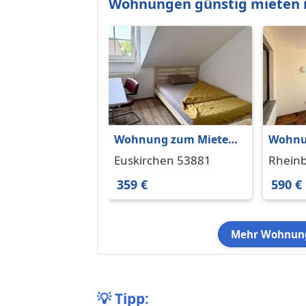
Wohnungen günstig mieten i
Wohnung zum Mieten
Wohnu
in Euskirchen 359 € 93
in Rhe
Euskirchen 53881
Rhein
m²
m²
359 €
590 €
Mehr Wohnung
💡
Tipp: