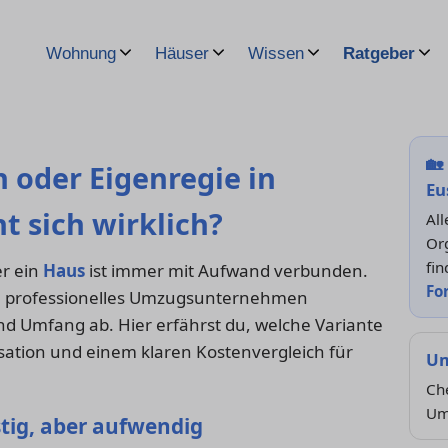
Wohnung
Häuser
Wissen
Ratgeber
🏡
oder Eigenregie in
Eu
t sich wirklich?
All
Or
fin
r ein
Haus
ist immer mit Aufwand verbunden.
Fo
 ein professionelles Umzugsunternehmen
nd Umfang ab. Hier erfährst du, welche Variante
isation und einem klaren Kostenvergleich für
Um
Che
Um
stig, aber aufwendig