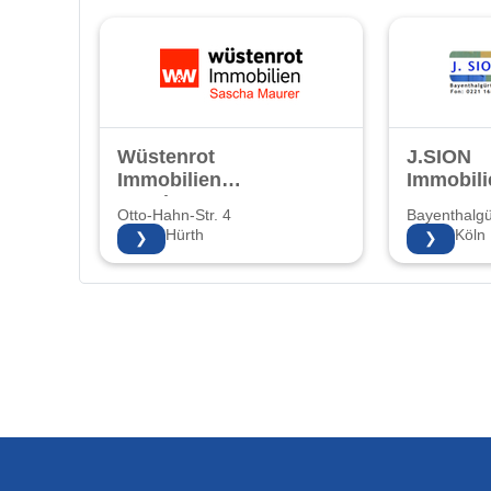
Wüstenrot
J.SION
Immobilien
Immobili
Sascha Maurer
Otto-Hahn-Str. 4
Bayenthalgü
50354 Hürth
50968 Köln
❯
❯