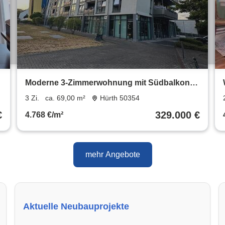
e
Moderne 3-Zimmerwohnung mit Südbalkon
und TG Stellplatz
3 Zi.
ca. 69,00 m²
Hürth 50354
€
329.000 €
4.768 €/m²
mehr Angebote
Aktuelle Neubauprojekte