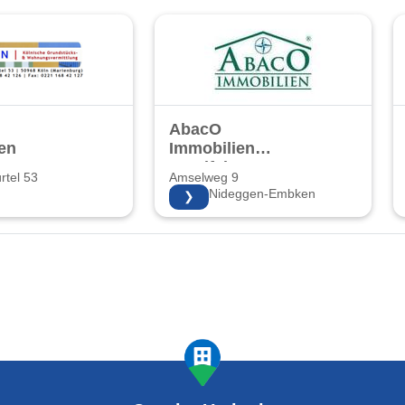
AbacO
en
Immobilien
Voreifel
rtel 53
Amselweg 9
52385 Nideggen-Embken
❯