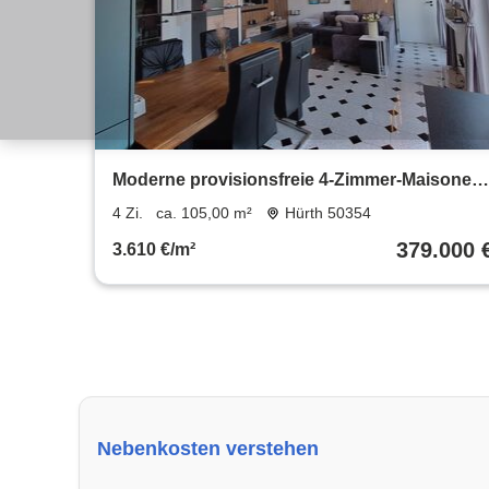
Moderne provisionsfreie 4-Zimmer-Maisonett
Alstädten-Burbach
4 Zi.
ca. 105,00 m²
Hürth 50354
379.000 
3.610 €/m²
Nebenkosten verstehen