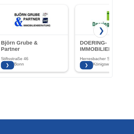
❯
Björn Grube &
DOERING-
Partner
IMMOBILIEN
Stiftsstraße 46
Herresbacher Straße 7
53225 Bonn
53639 Königswinter
❯
❯