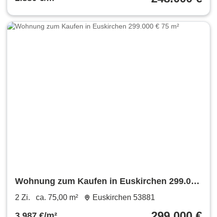
Wohnung zum Kaufen in Euskirchen 299.000
€ 75 m²
2 Zi.
ca. 75,00 m²
Euskirchen 53881
299.000 €
3.987 €/m²