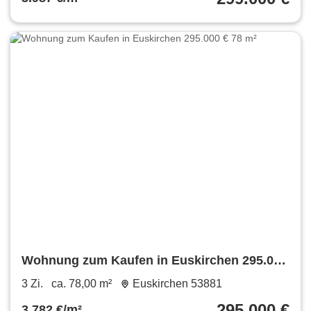
Wohnung zum Kaufen in Euskirchen 295.000
€ 78 m²
3 Zi.
ca. 78,00 m²
Euskirchen 53881
295.000 €
3.782 €/m²