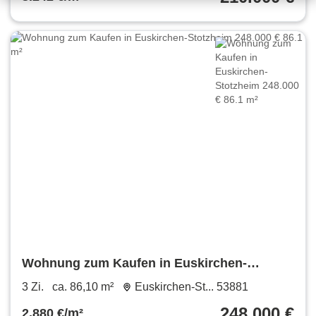
Wohnung zum Kaufen in Euskirchen-
Stotzheim 248.000 € 86.1 m²
3 Zi.
ca. 86,10 m²
Euskirchen-St... 53881
248.000 €
2.880 €/m²