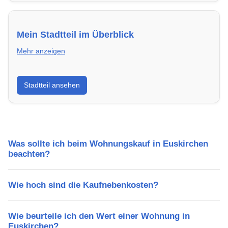
Mein Stadtteil im Überblick
Mehr anzeigen
Erfahre mehr über deinen Stadtteil in Euskirchen:
Stadtteil ansehen
Lebensqualität, Verkehrsanbindung, Schulen,
Freizeitmöglichkeiten und Mietpreise.
Was sollte ich beim Wohnungskauf in Euskirchen
beachten?
Wie hoch sind die Kaufnebenkosten?
Wie beurteile ich den Wert einer Wohnung in
Euskirchen?