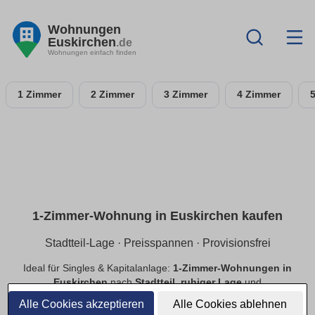
Wohnungen
Euskirchen
.de
Wohnungen einfach finden
1 Zimmer
2 Zimmer
3 Zimmer
4 Zimmer
1-Zimmer-Wohnung in Euskirchen kaufen
Stadtteil-Lage · Preisspannen · Provisionsfrei
Ideal für Singles & Kapitalanlage:
1-Zimmer-Wohnungen in
Euskirchen
nach
Stadtteil
,
ruhiger Lage
und
Preisspannen
. Finde
provisionsfreie
Optionen, prüfe
Alle Cookies akzeptieren
Alle Cookies ablehnen
Neubau
vs.
Bestand
.