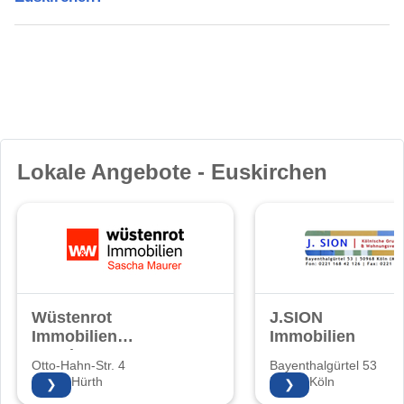
Lokale Angebote - Euskirchen
Wüstenrot
J.SION
Immobilien
Immobilien
Sascha Maurer
Otto-Hahn-Str. 4
Bayenthalgürtel 53
50354 Hürth
50968 Köln
❯
❯