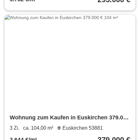
Wohnung zum Kaufen in Euskirchen 379.000
€ 104 m²
3 Zi.
ca. 104,00 m²
Euskirchen 53881
379.000 €
3.644 €/m²