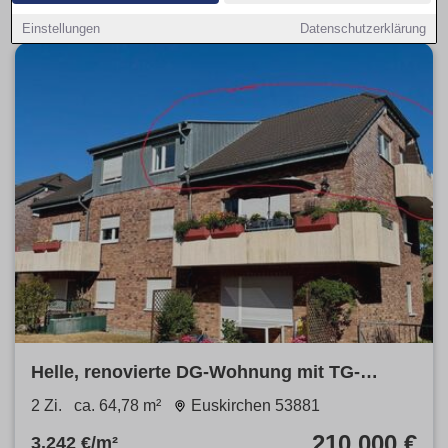
Einstellungen
Datenschutzerklärung
Helle, renovierte DG-Wohnung mit TG-
Stellplatz
2 Zi.
ca. 64,78 m²
Euskirchen 53881
210.000 €
3.242 €/m²