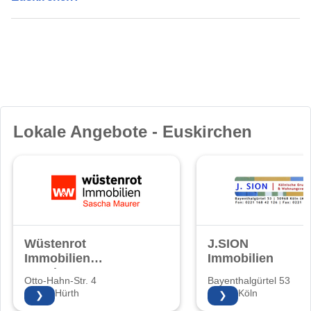
Lokale Angebote - Euskirchen
Wüstenrot
J.SION
Immobilien
Immobilien
Sascha Maurer
Otto-Hahn-Str. 4
Bayenthalgürtel 53
50354 Hürth
50968 Köln
❯
❯