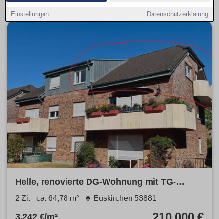
Einstellungen
Datenschutzerklärung
Helle, renovierte DG-Wohnung mit TG-
Stellplatz
2 Zi.
ca. 64,78 m²
Euskirchen 53881
210.000 €
3.242 €/m²