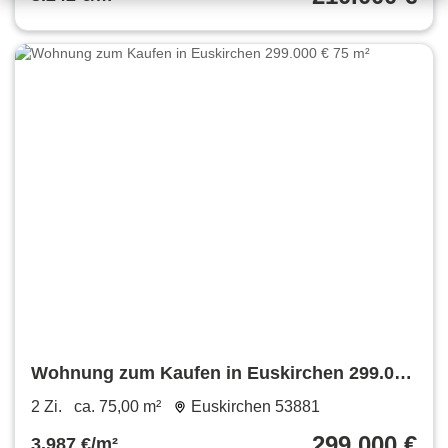
Wohnung zum Kaufen in Euskirchen 299.000
€ 75 m²
2 Zi.
ca. 75,00 m²
Euskirchen 53881
299.000 €
3.987 €/m²