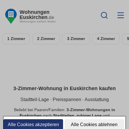
Wohnungen
Euskirchen
.de
Wohnungen einfach finden
1 Zimmer
2 Zimmer
3 Zimmer
4 Zimmer
3-Zimmer-Wohnung in Euskirchen kaufen
Stadtteil-Lage · Preisspannen · Ausstattung
Beliebt bei Paaren/Familien:
3-Zimmer-Wohnungen in
Euskirchen
nach
Stadtteilen
,
ruhiger Lage
und
Preisspannen
. Filtere
Balkon
,
Tiefgarage
,
Aufzug
,
Alle Cookies akzeptieren
Alle Cookies ablehnen
provisionsfrei
.