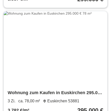
Wohnung zum Kaufen in Euskirchen 295.000
€ 78 m²
3 Zi.
ca. 78,00 m²
Euskirchen 53881
295.000 €
3.782 €/m²