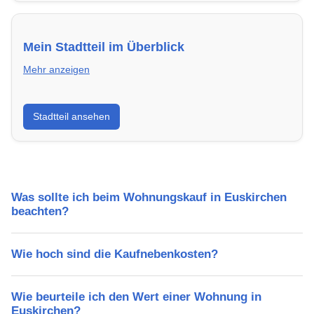
Mein Stadtteil im Überblick
Mehr anzeigen
Erfahre mehr über deinen Stadtteil in Euskirchen:
Stadtteil ansehen
Lebensqualität, Verkehrsanbindung, Schulen,
Freizeitmöglichkeiten und Mietpreise.
Was sollte ich beim Wohnungskauf in Euskirchen
beachten?
Wie hoch sind die Kaufnebenkosten?
Wie beurteile ich den Wert einer Wohnung in
Euskirchen?