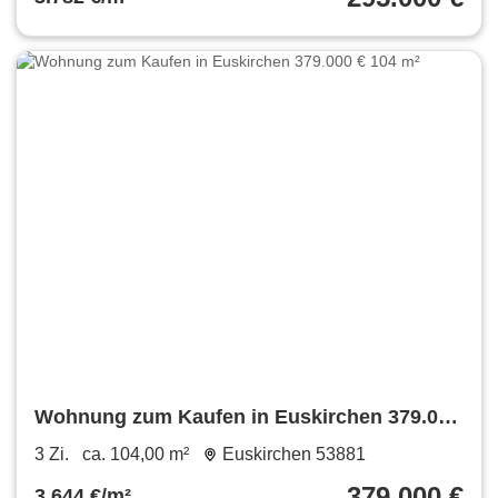
Wohnung zum Kaufen in Euskirchen 379.000
€ 104 m²
3 Zi.
ca. 104,00 m²
Euskirchen 53881
379.000 €
3.644 €/m²