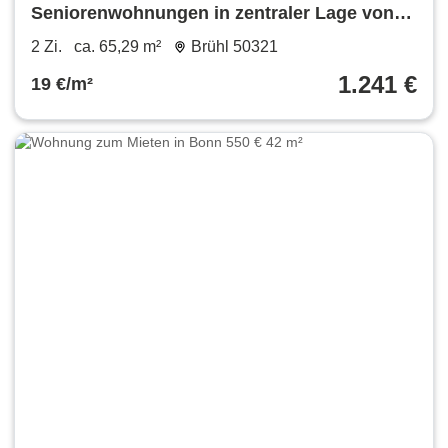
Seniorenwohnungen in zentraler Lage von
Brühl!
2 Zi.
ca. 65,29 m²
Brühl 50321
1.241 €
19 €/m²