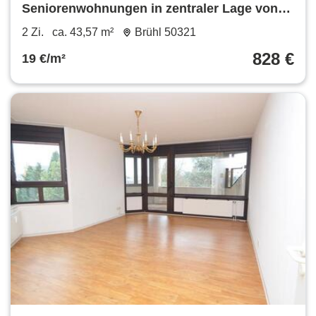
Seniorenwohnungen in zentraler Lage von
Brühl!
2 Zi.
ca. 43,57 m²
Brühl 50321
828 €
19 €/m²