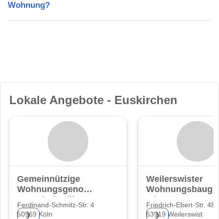
Wohnung?
Lokale Angebote - Euskirchen
Gemeinnützige
Weilerswister
Wohnungsgenos-
Wohnungsbauges
senschaft Köln-
mbH
Ferdinand-Schmitz-Str. 4
Friedrich-Ebert-Str. 48
Süd eG
50969 Köln
53919 Weilerswist
❯
❯