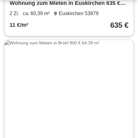
Wohnung zum Mieten in Euskirchen 635 €
60.39 m²
2 Zi.
ca. 60,39 m²
Euskirchen 53879
635 €
11 €/m²